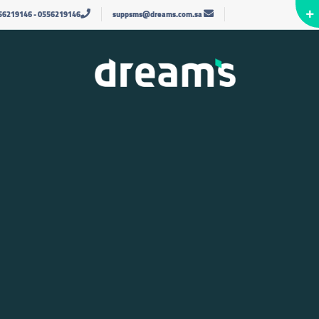
56219146
-
0556219146
suppsms@dreams.com.sa