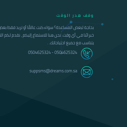
وقف هدر الوقت
بحاجة لبعض المساعدة؟ سواء كنت عالقًا أو تريد فقط بعض 
خبرائنا في أي وقت. نحن هنا للاستماع إليكم ، نقدم لكم ال
يتناسب مع جميع احتياجاتك. .
0504625324 - 0504625324
suppsms@dreams.com.sa