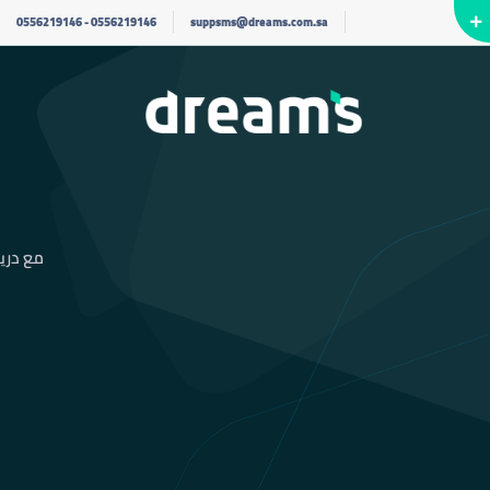
0556219146
-
0556219146
suppsms@dreams.com.sa
مع دري