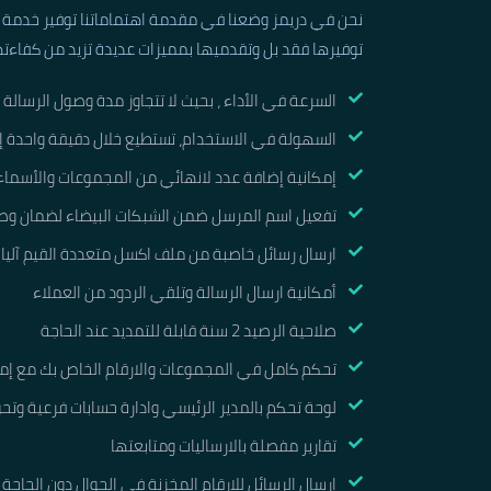
نحن في دريمز وضعنا في مقدمة اهتماماتنا توفير خدمة ا
توفيرها فقد بل وتقدميها بمميزات عديدة تزيد من كفاءته
السرعة في الأداء ، بحيث لا تتجاوز مدة وصول الرسالة 
السهولة في الاستخدام، تستطيع خلال دقيقة واحدة إن
إمكانية إضافة عدد لانهائي من المجموعات والأسماء و
تفعيل اسم المرسل ضمن الشبكات البيضاء لضمان وصول
ارسال رسائل خاصبة من ملف اكسل متعددة القيم آليا
أمكانية ارسال الرسالة وتلقي الردود من العملاء
صلاحية الرصيد 2 سنة قابلة للتمديد عند الحاجة
تحكم كامل في المجموعات والارقام الخاص بك مع إمكا
لوحة تحكم بالمدير الرئيسي وادارة حسابات فرعية وتحو
تقارير مفصلة بالارساليات ومتابعتها
ارسال الرسائل للارقام المخزنة في الجوال دون الحاجة