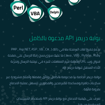
بوابة دريمز API مدعوة بالكامل
ندعم جميع لغات البرمجة بما في ذالك ( PHP , Asp.NET, ASP , VB , C# ,
Java , VB6 , Python , Ruby ) ما عليك سوى نسخ رابط الارسال على صفحة
عنوان ويب URL واضافة قيم المعاملات للبدء في عملية الارسال وتجربة
الأداء المذهل لبوابة دريمز api
بوابة دريمز الخاصة بنا مدعومة بالكامل بوثائق مفصلة وأمثلة مشروحة عبر
سكربتات جاهزة ومساعدة للمبرمجين والمطورين لتسهل عملية الاندماج
بمرونة فائقة .
تعرف على كيفية الاندماج مع بوابة دريمز API باستخدام المستندات
المساعدة من هنا