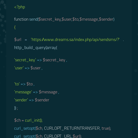
<?php
function
send(
$secret_key
,
$user
,
$to
,
$message
,
$sender
)
{
$url
=
'https://www.dreams.sa/index.php/api/sendsms/?'
.
http_build_query(array(
'secret_key'
=>
$secret_key
,
'user'
=>
$user
,
'to'
=>
$to
,
'message'
=>
$message
,
'sender'
=>
$sender
))
;
$ch =
curl_init();
curl_setopt(
$ch
,
CURLOPT_RETURNTRANSFER
,
true
)
;
curl_setopt(
$ch
,
CURLOPT_URL
,
$url
)
;