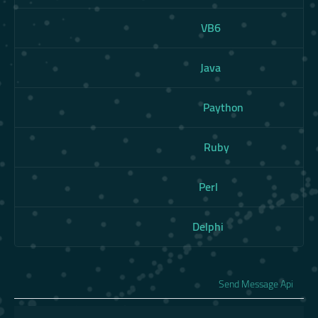
VB6
Java
Paython
Ruby
Perl
Delphi
Send Message Api