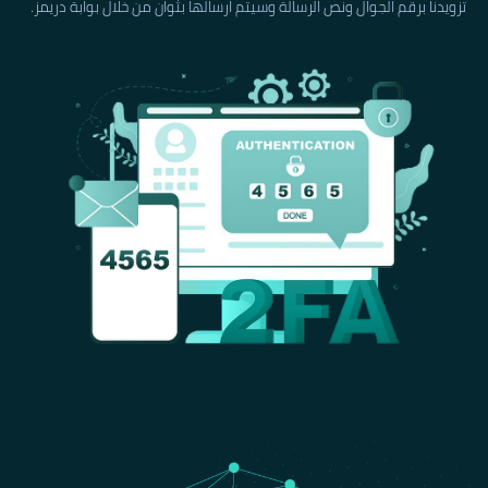
تزويدنا برقم الجوال ونص الرسالة وسيتم ارسالها بثوان من خلال بوابة دريمز.